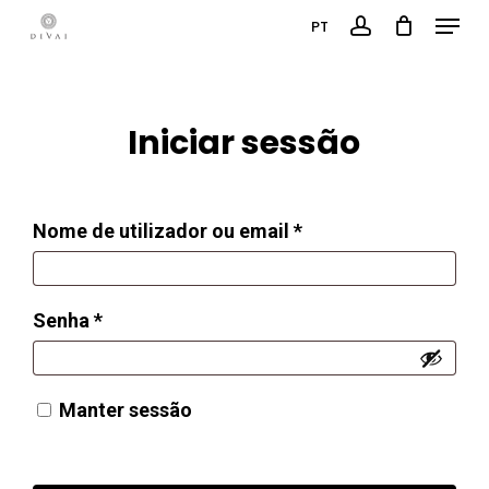
Menu
Skip
PT
account
to
main
content
Iniciar sessão
Obrigatório
Nome de utilizador ou email
*
Obrigatório
Senha
*
Manter sessão