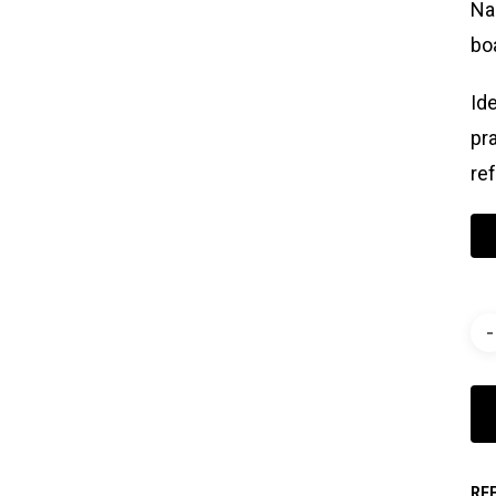
Na
bo
Id
pr
re
RE