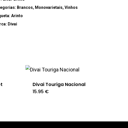
egorias:
Brancos
,
Monovarietais
,
Vinhos
queta:
Arinto
rca:
Divai
et
Divai Touriga Nacional
15.95
€