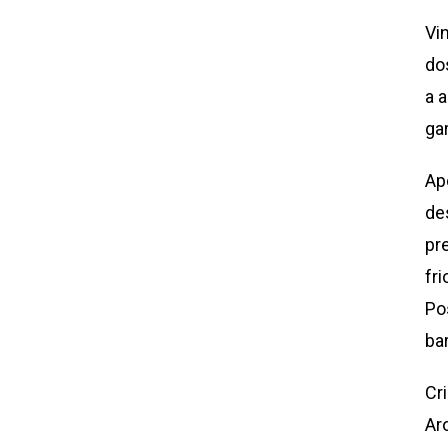
Vi
do
a 
ga
Ap
de
pr
fr
Po
ba
Cr
Ar