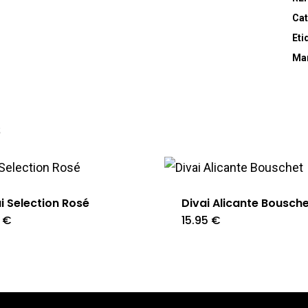
Cat
Eti
Ma
s
i Selection Rosé
Divai Alicante Bousch
5
€
15.95
€