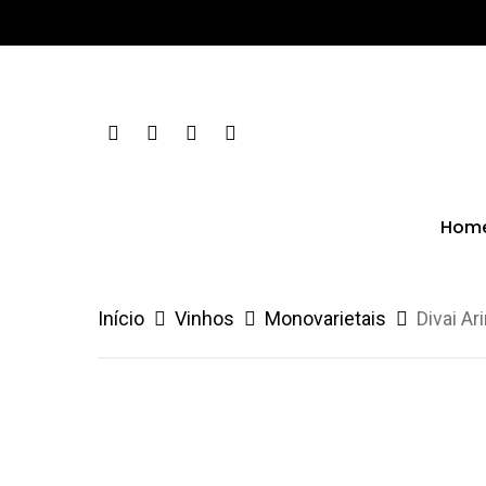
Skip
to
main
content
Facebook
Linkedin
Instagram
Whatsapp
Hom
Início
Vinhos
Monovarietais
Divai Ar