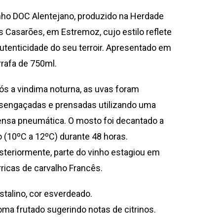
nho DOC Alentejano, produzido na Herdade
s Casarões, em Estremoz, cujo estilo reflete
autenticidade do seu terroir. Apresentado em
rrafa de 750ml.
ós a vindima noturna, as uvas foram
sengaçadas e prensadas utilizando uma
ensa pneumática. O mosto foi decantado a
io (10ºC a 12ºC) durante 48 horas.
steriormente, parte do vinho estagiou em
rricas de carvalho Francês.
istalino, cor esverdeado.
oma frutado sugerindo notas de citrinos.