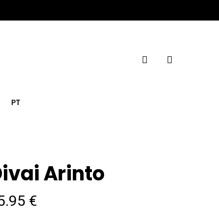
account
PT
ivai Arinto
5.95
€